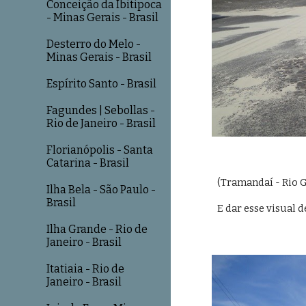
Conceição da Ibitipoca
- Minas Gerais - Brasil
Desterro do Melo -
Minas Gerais - Brasil
Espírito Santo - Brasil
Fagundes | Sebollas -
Rio de Janeiro - Brasil
Florianópolis - Santa
Catarina - Brasil
(Tramandaí - Rio G
Ilha Bela - São Paulo -
Brasil
E dar esse visual 
Ilha Grande - Rio de
Janeiro - Brasil
Itatiaia - Rio de
Janeiro - Brasil