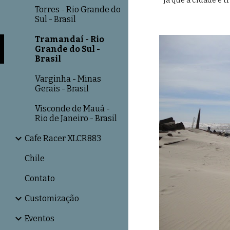
Já que a cidade é 
Torres - Rio Grande do
Sul - Brasil
Tramandaí - Rio
Grande do Sul -
Brasil
Varginha - Minas
Gerais - Brasil
Visconde de Mauá -
Rio de Janeiro - Brasil
Cafe Racer XLCR883
Chile
Contato
Customização
Eventos