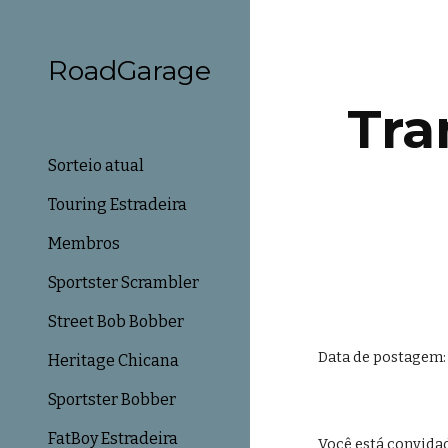
Sk
RoadGarage
Tra
Sorteio atual
Touring Estradeira
Membros
Sportster Scrambler
Street Bob Bobber
Data de postagem: 
Heritage Chicana
Sportster Bobber
FatBoy Estradeira
Você está convidad