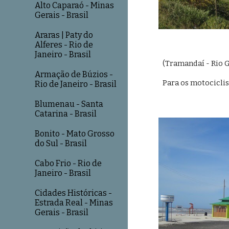
Alto Caparaó - Minas
Gerais - Brasil
Araras | Paty do
Alferes - Rio de
Janeiro - Brasil
(Tramandaí - Rio G
Armação de Búzios -
Para os motociclist
Rio de Janeiro - Brasil
Blumenau - Santa
Catarina - Brasil
Bonito - Mato Grosso
do Sul - Brasil
Cabo Frio - Rio de
Janeiro - Brasil
Cidades Históricas -
Estrada Real - Minas
Gerais - Brasil