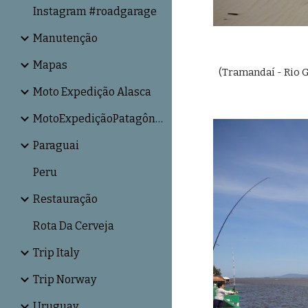
Instagram #roadgarage
Manutenção
Mapas
(Tramandaí - Rio G
Moto Expedição Alasca
MotoExpediçãoPatagônia
Paraguai
Peru
Restauração
Rota Da Cerveja
Trip Italy
Trip Norway
Uruguay