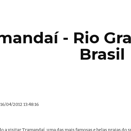
ip to main content
Skip to navigat
mandaí - Rio Gra
Brasil
16/04/2012 13:48:16
o a visitar Tramandaí, uma das mais famosas e belas praias do su