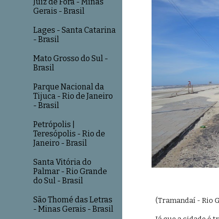
Juiz de Fora - Minas
Gerais - Brasil
Lages - Santa Catarina
- Brasil
Mato Grosso do Sul -
Brasil
Parque Nacional da
Tijuca - Rio de Janeiro
- Brasil
Petrópolis |
Teresópolis - Rio de
Janeiro - Brasil
Santa Vitória do
Palmar - Rio Grande
do Sul - Brasil
São Thomé das Letras
(Tramandaí - Rio G
- Minas Gerais - Brasil