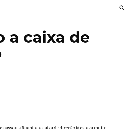
ion
 a caixa de 
o
ssou a Ruanita, a caixa de direção já estava muito 