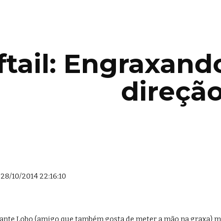
ip to main content
Skip to navigat
ftail: Engraxando
direçã
28/10/2014 22:16:10
te Lobo (amigo que também gosta de meter a mão na graxa) me pa