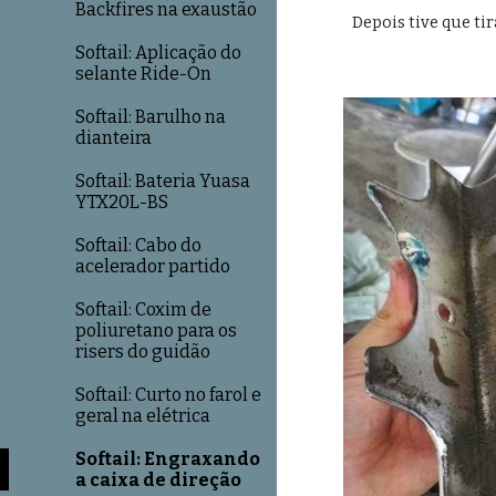
Backfires na exaustão
Depois tive que ti
Softail: Aplicação do
selante Ride-On
Softail: Barulho na
dianteira
Softail: Bateria Yuasa
YTX20L-BS
Softail: Cabo do
acelerador partido
Softail: Coxim de
poliuretano para os
risers do guidão
Softail: Curto no farol e
geral na elétrica
Softail: Engraxando
a caixa de direção