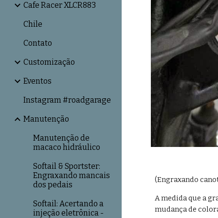
Cafe Racer XLCR883
Chile
Contato
Customização
Eventos
Instagram #roadgarage
Manutenção
Manutenção de
macaco hidráulico
Softail & Sportster:
Engraxando mancais
(Engraxando canote
dos pedais
A medida que a gra
Softail: Acertando a
mudança de coloraç
injeção eletrônica -