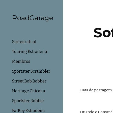
Sk
RoadGarage
So
Sorteio atual
Touring Estradeira
Membros
Sportster Scrambler
Street Bob Bobber
Data de postagem: 
Heritage Chicana
Sportster Bobber
FatBoy Estradeira
Quando o Comandan