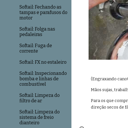
Softail: Fechando as
tampas e parafusos do
motor
Softail: Folga nas
pedaleiras
Softail: Fuga de
corrente
Softail: FX no estaleiro
Softail: Inspecionando
bomba e linhas de
(Engraxando canote
combustível
Mãos sujas, trabal
Softail: Limpeza do
filtro de ar
Para os que compr
direção secos de f
Softail: Limpeza do
sistema de freio
dianteiro