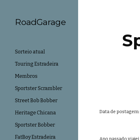
Sk
RoadGarage
Sp
Sorteio atual
Touring Estradeira
Membros
Sportster Scrambler
Street Bob Bobber
Data de postagem: 
Heritage Chicana
Sportster Bobber
FatBoy Estradeira
Ano passado viajei 