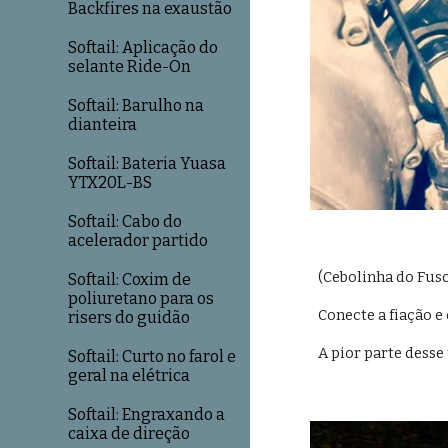
Backfires na exaustão
Softail: Aplicação do
selante Ride-On
Softail: Barulho na
dianteira
Softail: Bateria Yuasa
YTX20L-BS
Softail: Cabo do
acelerador partido
(Cebolinha do Fus
Softail: Coxim de
poliuretano para os
Conecte a fiação e
risers do guidão
A pior parte desse
Softail: Curto no farol e
geral na elétrica
Softail: Engraxando a
caixa de direção