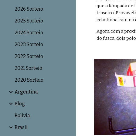
que a lâmpada de l
2026 Sorteio
traseiro. Provavel
cebolinha caiu no
2025 Sorteio
Agora com a proxim
2024 Sorteio
do fusca, dois polo
2023 Sorteio
2022 Sorteio
2021 Sorteio
2020 Sorteio
Argentina
Blog
Bolivia
Brasil