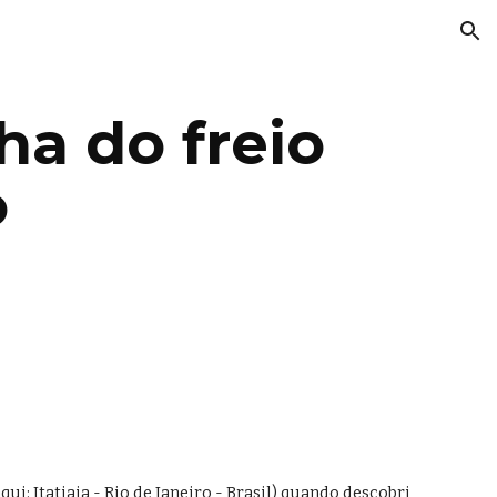
ion
a do freio 
o
qui: 
Itatiaia - Rio de Janeiro - Brasil
) quando descobri 