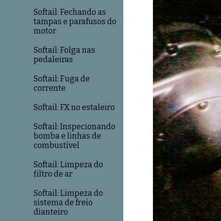
Softail: Fechando as
tampas e parafusos do
motor
Softail: Folga nas
pedaleiras
Softail: Fuga de
corrente
Softail: FX no estaleiro
Softail: Inspecionando
bomba e linhas de
combustível
Softail: Limpeza do
filtro de ar
Softail: Limpeza do
sistema de freio
dianteiro