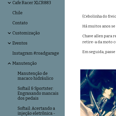
Cafe Racer XLCR883
Chile
(Cebolinha do frei
Contato
Há muitos anos se u
Customização
Chave allen para r
retire-a da moto c
Eventos
Em seguida, passe 
Instagram #roadgarage
Manutenção
Manutenção de
macaco hidráulico
Softail & Sportster:
Engraxando mancais
dos pedais
Softail: Acertando a
injeção eletrônica -