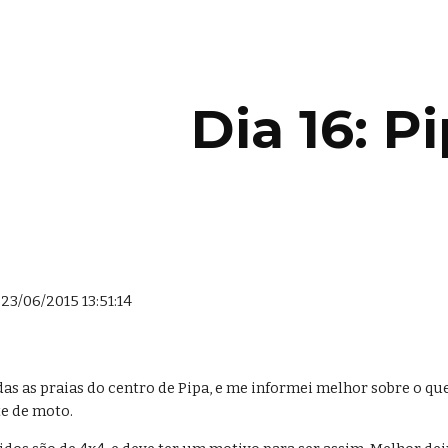
ip to main content
Skip to navigat
Dia 16: P
23/06/2015 13:51:14
s as praias do centro de Pipa, e me informei melhor sobre o que a
te de moto.