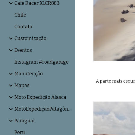
Cafe Racer XLCR883
Chile
Contato
Customização
Eventos
Instagram #roadgarage
Manutenção
A parte mais escur
Mapas
Moto Expedição Alasca
MotoExpediçãoPatagônia
Paraguai
Peru