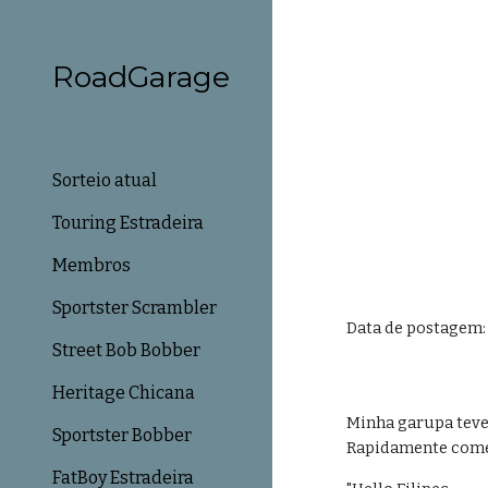
Sk
RoadGarage
Sorteio atual
Touring Estradeira
Membros
Sportster Scrambler
Data de postagem: 
Street Bob Bobber
Heritage Chicana
Minha garupa teve 
Sportster Bobber
Rapidamente comec
FatBoy Estradeira