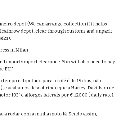
eiro depot (We can arrange collection if it helps 
n Heathrow depot, clear through customs and unpack 
eeks).
dress in Milan
nd export/import clearance. You will also need to pay 
he EU."
tempo estipulado para o rolé é de 15 dias, não 
, e acabamos descobrindo que a Harley-Davidson de 
103" e alforges laterais por € 120,00 ( daily rate). 
para rodar com a minha moto lá. Sendo assim, 