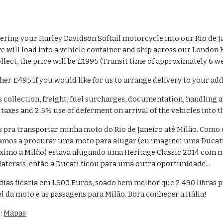
ering your Harley Davidson Softail motorcycle into our Rio de Jan
e will load into a vehicle container and ship across our Londo
llect, the price will be £1995 (Transit time of approximately 6 w
ther £495 if you would like for us to arrange delivery to your ad
s collection, freight, fuel surcharges, documentation, handling a
taxes and 2.5% use of deferment on arrival of the vehicles into t
s pra transportar minha moto do Rio de Janeiro até Milão. Como o 
os a procurar uma moto para alugar (eu imaginei uma Ducati)
mo a Milão) estava alugando uma Heritage Classic 2014 com motor 
laterais, então a Ducati ficou para uma outra oportunidade... 
dias ficaria em 1.800 Euros, soado bem melhor que 2.490 libras 
 da moto e as passagens para Milão. Bora conhecer a Itália!
: 
Mapas