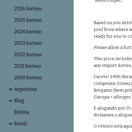
"Hello Filipec,
2026 Sorteio
2025 Sorteio
Based on you deliv
you) from where w
2024 Sorteio
ready for you to co
2023 Sorteio
Please allow a fur
2022 Sorteio
This price include
any import duties, 
2021 Sorteio
Cacete! 2490 libra
2020 Sorteio
compensa. Começam
Argentina
Bergamo (bem próxi
Garupa = alforges 
Blog
E alugando por 15 
Bolivia
fechamos o aluguel
Brasil
O roteiro está aqui