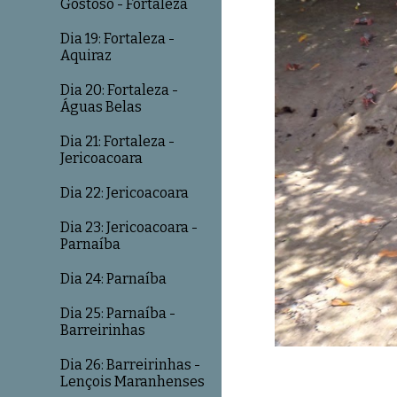
Gostoso - Fortaleza
Dia 19: Fortaleza -
Aquiraz
Dia 20: Fortaleza -
Águas Belas
Dia 21: Fortaleza -
Jericoacoara
Dia 22: Jericoacoara
Dia 23: Jericoacoara -
Parnaíba
Dia 24: Parnaíba
Dia 25: Parnaíba -
Barreirinhas
Dia 26: Barreirinhas -
Lençois Maranhenses