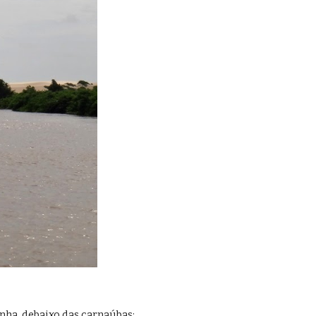
nha, debaixo das carnaúbas: