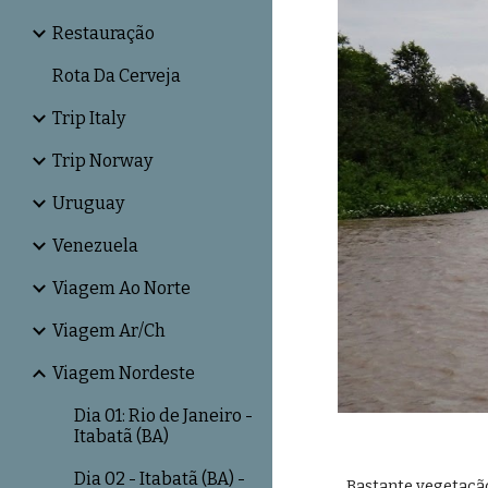
Restauração
Rota Da Cerveja
Trip Italy
Trip Norway
Uruguay
Venezuela
Viagem Ao Norte
Viagem Ar/Ch
Viagem Nordeste
Dia 01: Rio de Janeiro -
Itabatã (BA)
Dia 02 - Itabatã (BA) -
Bastante vegetaçã