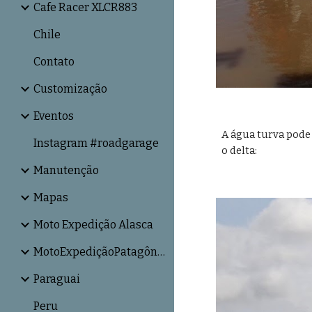
Cafe Racer XLCR883
Chile
Contato
Customização
Eventos
A água turva pode
Instagram #roadgarage
o delta:
Manutenção
Mapas
Moto Expedição Alasca
MotoExpediçãoPatagônia
Paraguai
Peru