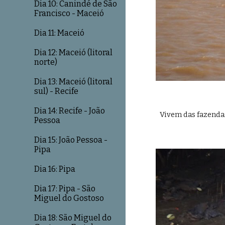
Dia 10: Canindé de São
Francisco - Maceió
Dia 11: Maceió
Dia 12: Maceió (litoral
norte)
Dia 13: Maceió (litoral
sul) - Recife
Dia 14: Recife - João
Vivem das fazendas
Pessoa
Dia 15: João Pessoa -
Pipa
Dia 16: Pipa
Dia 17: Pipa - São
Miguel do Gostoso
Dia 18: São Miguel do