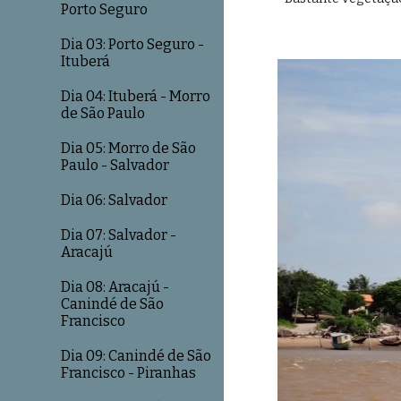
Porto Seguro
Dia 03: Porto Seguro -
Ituberá
Dia 04: Ituberá - Morro
de São Paulo
Dia 05: Morro de São
Paulo - Salvador
Dia 06: Salvador
Dia 07: Salvador -
Aracajú
Dia 08: Aracajú -
Canindé de São
Francisco
Dia 09: Canindé de São
Francisco - Piranhas