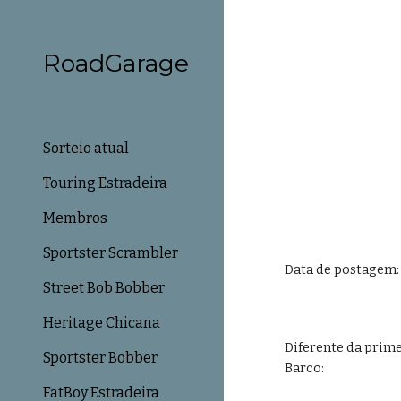
Sk
RoadGarage
Sorteio atual
Touring Estradeira
Membros
Sportster Scrambler
Data de postagem:
Street Bob Bobber
Heritage Chicana
Diferente da prime
Sportster Bobber
Barco: 
FatBoy Estradeira