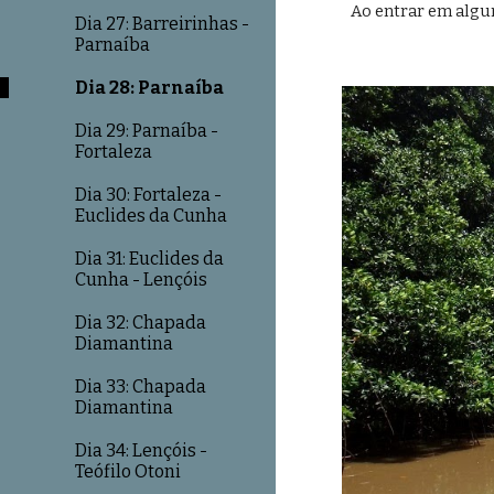
Ao entrar em algun
Dia 27: Barreirinhas -
Parnaíba
Dia 28: Parnaíba
Dia 29: Parnaíba -
Fortaleza
Dia 30: Fortaleza -
Euclides da Cunha
Dia 31: Euclides da
Cunha - Lençóis
Dia 32: Chapada
Diamantina
Dia 33: Chapada
Diamantina
Dia 34: Lençóis -
Teófilo Otoni