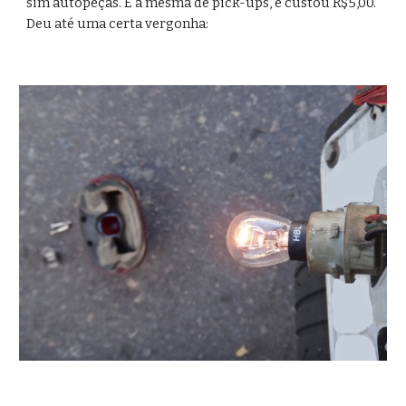
sim autopeças. É a mesma de pick-ups, e custou R$5,00. 
Deu até uma certa vergonha: