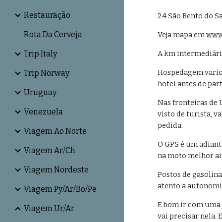
Restauração
24 São Bento do Sa
Rota Da Cerveja
Veja mapa em 
www
Trip Italy
A km intermediári
Hospedagem variou 
Trip Norway
hotel antes de par
Uruguay
Nas fronteiras de
Venezuela
visto de turista, 
pedida.
Viagem Ao Norte
O GPS é um adianto
Viagem Ar/Ch
na moto melhor ai
Viagem Nordeste
Postos de gasolina
atento a autonomi
Viagem Py/Ar/Bo/Pe
E bom ir com uma j
Viagem Ur/Ar
vai precisar nela.