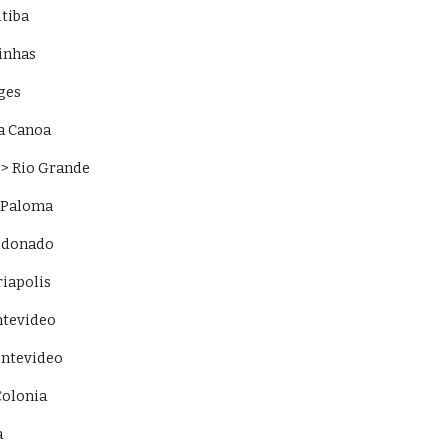
tiba 
inhas 
ges 
a Canoa 
> Rio Grande 
 Paloma 
ldonado 
iapolis 
ntevideo 
ntevideo 
Colonia 
 