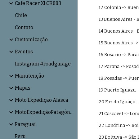
Cafe Racer XLCR883
12 Colonia -> Buen
Chile
13 Buenos Aires - 
Contato
14 Buenos Aires - 
Customização
15 Buenos Aires ->
Eventos
16 Rosario -> Para
Instagram #roadgarage
17 Parana -> Posad
Manutenção
18 Posadas -> Puer
Mapas
19 Puerto Iguazu -
Moto Expedição Alasca
20 Foz do Iguaçu -
MotoExpediçãoPatagônia
21 Cascavel -> Lon
Paraguai
22 Londrina -> Boi
Peru
23 Boituva -> São 