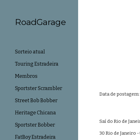
Sk
RoadGarage
Sorteio atual
Touring Estradeira
Membros
Sportster Scrambler
Data de postagem: 
Street Bob Bobber
Heritage Chicana
Saí do Rio de Janei
Sportster Bobber
30 Rio de Janeiro 
FatBoy Estradeira