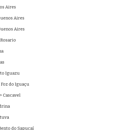
os Aires 
Buenos Aires 
Buenos Aires 
 Rosario 
na 
as 
to Iguazu 
 Foz do Iguaçu 
> Cascavel 
drina 
tuva 
Bento do Sapucaí 