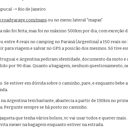
pucaí -> Rio de Janeiro
.roadgarage.com/maps
 ou no menu lateral "mapas"
a não foi feita, mas foi no máximo 500km por dia, com exceção 
entre 4 reais no camping no Paraná (Argentina) a 150 reais no 
tir para viagem e salvar no GPS a posicão dos mesmos. Só tive ess
 Uruguai e Argentina pediram identidade, documento da moto e c
valido por 90 dias. Quanto a bagagem, nenhum questionamento, nem
. Se estiver em dúvida sobre o caminho, pare, e enquanto bebe ag
nda.
 na Argentina tem bastante, abastecia a partir de 130km no prime
a. Pergunte sempre se há posto no caminho.
aqueta que tenha vários bolsos, vc vai usar todos e querer mais. 
 Evita mexer na bagagem enquanto estiver na estrada.