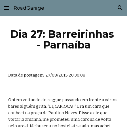
RoadGarage
Skip to main content
Skip to navigation
Dia 27: Barreirinhas 
- Parnaíba
Data de postagem: 27/08/2015 20:30:08
Ontem voltando do reggae passando em frente a vários 
bares alguém grita: "EI, CARIOCA!!" Era um cara que 
conheci na praça de Paulino Neves. Disse a ele que 
voltaria amanhã, me prometeu uma carona de volta 
pelo areal. Me buscou no hostel atrasado, mas achei 